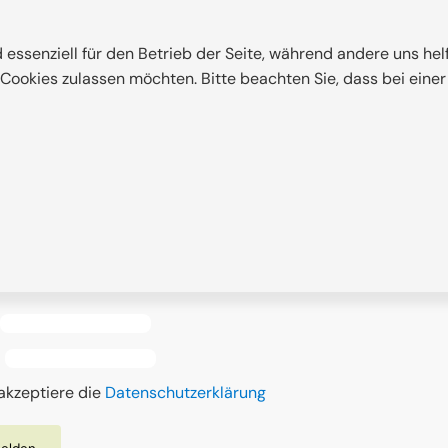
d essenziell für den Betrieb der Seite, während andere uns he
e Cookies zulassen möchten. Bitte beachten Sie, dass bei eine
etter
Sie sich jetzt für unseren Newsletter an und erhalten Sie
tionen zu Aktionen und Neuigkeiten!
akzeptiere die
Datenschutzerklärung