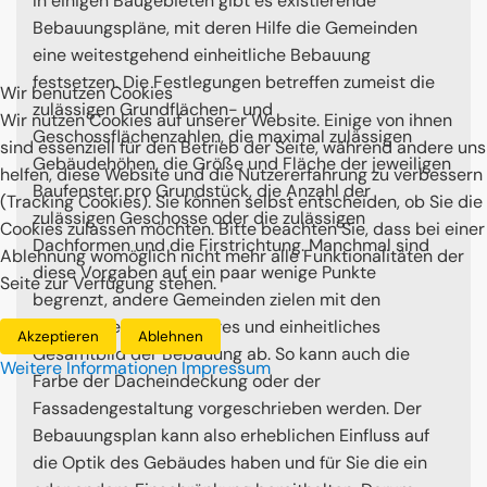
In einigen Baugebieten gibt es existierende
Bebauungspläne, mit deren Hilfe die Gemeinden
eine weitestgehend einheitliche Bebauung
festsetzen. Die Festlegungen betreffen zumeist die
Wir benutzen Cookies
zulässigen Grundflächen- und
Wir nutzen Cookies auf unserer Website. Einige von ihnen
Geschossflächenzahlen, die maximal zulässigen
sind essenziell für den Betrieb der Seite, während andere uns
Gebäudehöhen, die Größe und Fläche der jeweiligen
helfen, diese Website und die Nutzererfahrung zu verbessern
Baufenster pro Grundstück, die Anzahl der
(Tracking Cookies). Sie können selbst entscheiden, ob Sie die
zulässigen Geschosse oder die zulässigen
Cookies zulassen möchten. Bitte beachten Sie, dass bei einer
Dachformen und die Firstrichtung. Manchmal sind
Ablehnung womöglich nicht mehr alle Funktionalitäten der
diese Vorgaben auf ein paar wenige Punkte
Seite zur Verfügung stehen.
begrenzt, andere Gemeinden zielen mit den
Vorschriften auf ein klares und einheitliches
Akzeptieren
Ablehnen
Gesamtbild der Bebauung ab. So kann auch die
Weitere Informationen
Impressum
Farbe der Dacheindeckung oder der
Fassadengestaltung vorgeschrieben werden. Der
Bebauungsplan kann also erheblichen Einfluss auf
die Optik des Gebäudes haben und für Sie die ein