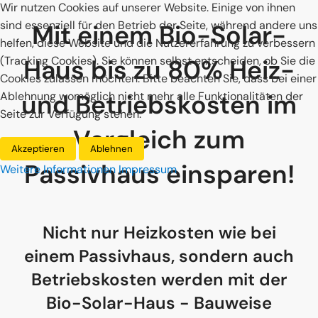
Wir nutzen Cookies auf unserer Website. Einige von ihnen
sind essenziell für den Betrieb der Seite, während andere uns
Mit einem Bio-Solar-
helfen, diese Website und die Nutzererfahrung zu verbessern
(Tracking Cookies). Sie können selbst entscheiden, ob Sie die
Haus bis zu 80% Heiz-
Cookies zulassen möchten. Bitte beachten Sie, dass bei einer
Ablehnung womöglich nicht mehr alle Funktionalitäten der
und Betriebskosten im
Seite zur Verfügung stehen.
Vergleich zum
Akzeptieren
Ablehnen
Passivhaus einsparen!
Weitere Informationen
Impressum
Nicht nur Heizkosten wie bei
einem Passivhaus, sondern auch
Betriebskosten werden mit der
Bio-Solar-Haus - Bauweise