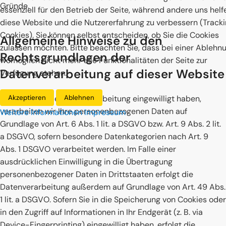
Gründe.
essenziell für den Betrieb der Seite, während andere uns helf
diese Website und die Nutzererfahrung zu verbessern (Track
Cookies). Sie können selbst entscheiden, ob Sie die Cookies
Allgemeine Hinweise zu den
zulassen möchten. Bitte beachten Sie, dass bei einer Ablehn
Rechtsgrundlagen der
womöglich nicht mehr alle Funktionalitäten der Seite zur
Datenverarbeitung auf dieser Website
Verfügung stehen.
Sofern Sie in die Datenverarbeitung eingewilligt haben,
Akzeptieren
Ablehnen
verarbeiten wir Ihre personenbezogenen Daten auf
Weitere Informationen
Impressum
Grundlage von Art. 6 Abs. 1 lit. a DSGVO bzw. Art. 9 Abs. 2 lit.
a DSGVO, sofern besondere Datenkategorien nach Art. 9
Abs. 1 DSGVO verarbeitet werden. Im Falle einer
ausdrücklichen Einwilligung in die Übertragung
personenbezogener Daten in Drittstaaten erfolgt die
Datenverarbeitung außerdem auf Grundlage von Art. 49 Abs.
1 lit. a DSGVO. Sofern Sie in die Speicherung von Cookies oder
in den Zugriff auf Informationen in Ihr Endgerät (z. B. via
Device-Fingerprinting) eingewilligt haben, erfolgt die